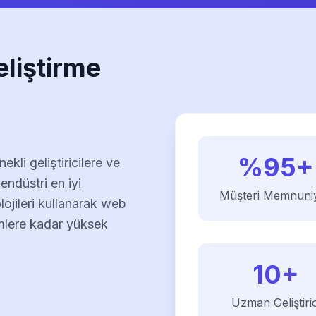
eliştirme
%95+
ekli geliştiricilere ve
endüstri en iyi
Müşteri Memnuniy
ojileri kullanarak web
mlere kadar yüksek
10+
Uzman Geliştiric