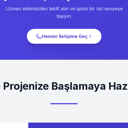
Uzman ekibimizden teklif alın ve işinizi bir üst seviyeye
taşıyın.
Hemen İletişime Geç
e Projenize Başlamaya Hazı