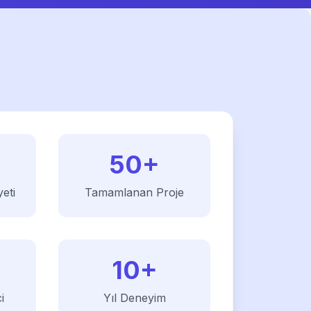
50+
eti
Tamamlanan Proje
10+
i
Yıl Deneyim