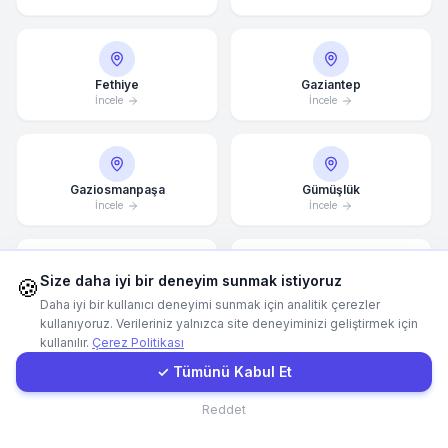
Hemen Arayın
Fethiye
Gaziantep
İncele
İncele
WhatsApp
E-Mail
Gaziosmanpaşa
Gümüşlük
İncele
İncele
Instagram
Size daha iyi bir deneyim sunmak istiyoruz
🍪
İletişim Formu
Güzelbahçe
Hatay
Daha iyi bir kullanıcı deneyimi sunmak için analitik çerezler
İncele
İncele
kullanıyoruz. Verileriniz yalnızca site deneyiminizi geliştirmek için
kullanılır.
Çerez Politikası
Müşteri Girişi
✓ Tümünü Kabul Et
İncek
İnegöl
İletişim
Reddet
İncele
İncele