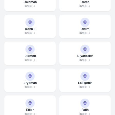
Dalaman
Datça
İncele
İncele
Denizli
Didim
İncele
İncele
Dikmen
Diyarbakır
İncele
İncele
Eryaman
Eskişehir
İncele
İncele
Etiler
Fatih
Ortalama Yanıt Süresi: 15 Dakika
İncele
İncele