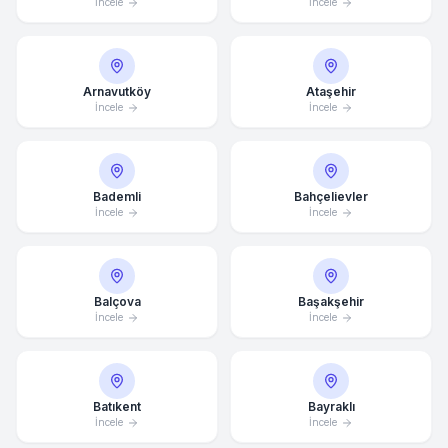
İncele
İncele
Arnavutköy
Ataşehir
İncele
İncele
Bademli
Bahçelievler
İncele
İncele
Balçova
Başakşehir
İncele
İncele
Batıkent
Bayraklı
İncele
İncele