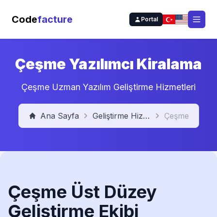
Code
facture
Portal
Open
Çeşme Yazılımcı Kiralama
Çeşme Uzman Yazılım Geliştirme Hizmetleri
Ana Sayfa
Geliştirme Hizmetleri
Çeşme
Çeşme Üst Düzey
Geliştirme Ekibi