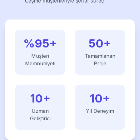
Çeşme müşterileriyle şeffaf süreç
%95+
50+
Müşteri
Tamamlanan
Memnuniyeti
Proje
10+
10+
Uzman
Yıl Deneyim
Geliştirici