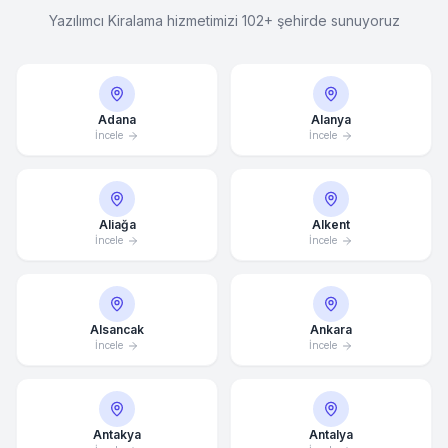
Yazılımcı Kiralama hizmetimizi 102+ şehirde sunuyoruz
Adana
Alanya
İncele
İncele
Aliağa
Alkent
İncele
İncele
Alsancak
Ankara
İncele
İncele
Antakya
Antalya