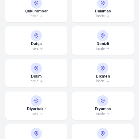
Çukurambar
Dalaman
İncele
İncele
Datça
Denizli
İncele
İncele
Didim
Dikmen
İncele
İncele
Diyarbakır
Eryaman
İncele
Ortalama Yanıt Süresi: 15 Dakika
İncele
Hemen Arayın