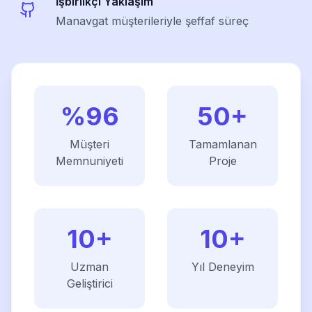
İşbirlikçi Yaklaşım
Manavgat müşterileriyle şeffaf süreç
%96
50+
Müşteri
Tamamlanan
Memnuniyeti
Proje
10+
10+
Uzman
Yıl Deneyim
Geliştirici