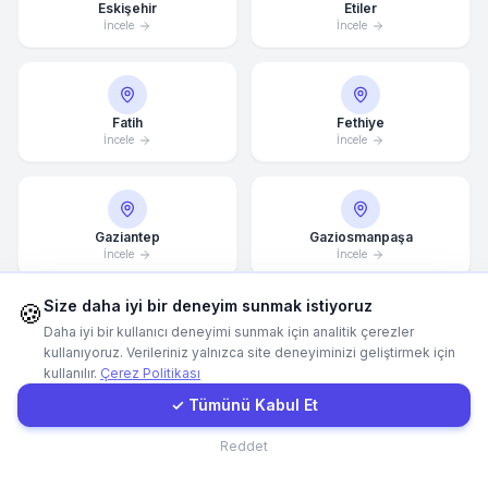
Eskişehir
Etiler
İncele
İncele
WhatsApp
E-Mail
Fatih
Fethiye
İncele
İncele
Instagram
Gaziantep
Gaziosmanpaşa
İletişim Formu
İncele
İncele
Size daha iyi bir deneyim sunmak istiyoruz
Müşteri Girişi
🍪
Daha iyi bir kullanıcı deneyimi sunmak için analitik çerezler
Gümüşlük
Güzelbahçe
kullanıyoruz. Verileriniz yalnızca site deneyiminizi geliştirmek için
İncele
İncele
kullanılır.
Çerez Politikası
Hızlı Teklif
✓ Tümünü Kabul Et
İletişim
Reddet
Hatay
İncek
İncele
İncele