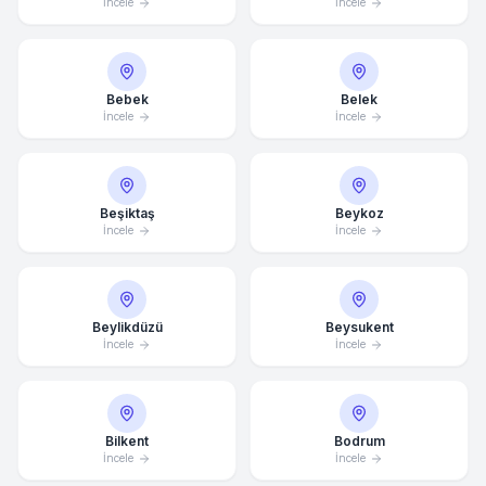
İncele
İncele
Bebek
Belek
İncele
İncele
Beşiktaş
Beykoz
İncele
İncele
Beylikdüzü
Beysukent
İncele
İncele
Bilkent
Bodrum
İncele
İncele