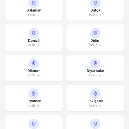
Dalaman
Datça
İncele
İncele
Denizli
Didim
İncele
İncele
Dikmen
Diyarbakır
İncele
İncele
Eryaman
Eskişehir
İncele
İncele
Ortalama Yanıt Süresi: 15 Dakika