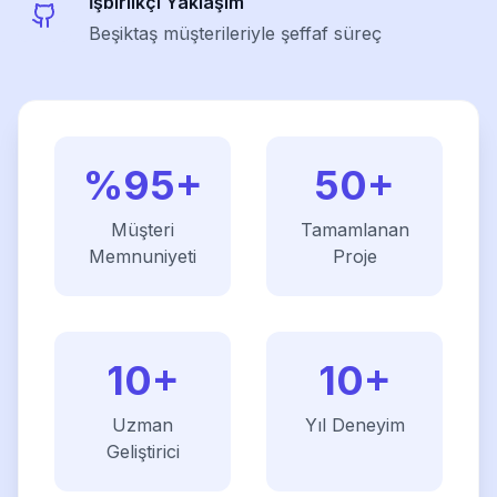
İşbirlikçi Yaklaşım
Beşiktaş müşterileriyle şeffaf süreç
%95+
50+
Müşteri
Tamamlanan
Memnuniyeti
Proje
10+
10+
Uzman
Yıl Deneyim
Geliştirici