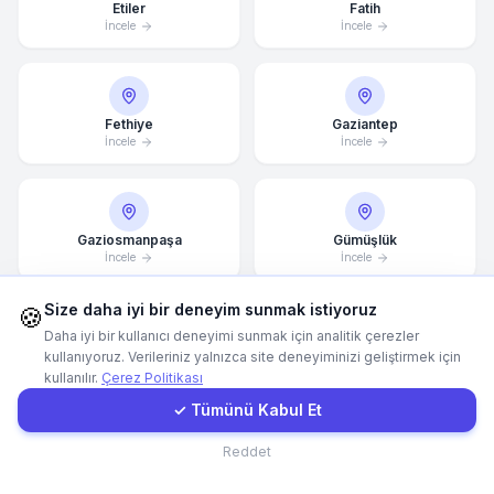
Etiler
Fatih
İncele
İncele
Hemen Arayın
WhatsApp
Fethiye
Gaziantep
İncele
İncele
E-Mail
Gaziosmanpaşa
Gümüşlük
Instagram
İncele
İncele
Size daha iyi bir deneyim sunmak istiyoruz
🍪
İletişim Formu
Daha iyi bir kullanıcı deneyimi sunmak için analitik çerezler
Güzelbahçe
Hatay
kullanıyoruz. Verileriniz yalnızca site deneyiminizi geliştirmek için
İncele
İncele
kullanılır.
Çerez Politikası
Müşteri Girişi
✓ Tümünü Kabul Et
İletişim
Reddet
İncek
İnegöl
İncele
İncele