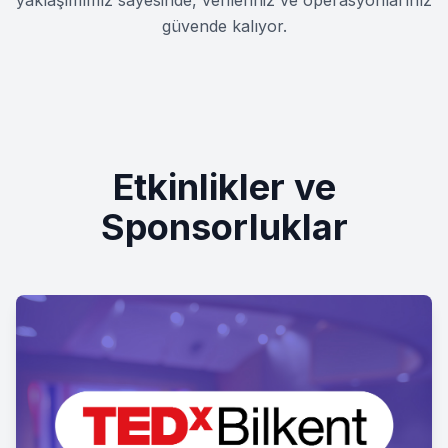
yaklaşımımız sayesinde, verileriniz ve operasyonlarınız
güvende kalıyor.
Etkinlikler ve
Sponsorluklar
1
1
1
1
1
1
0
1