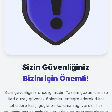
1
0
1
1
1
0
1
Sizin Güvenliğiniz
1
Bizim için Önemli!
Sizin güvenliğiniz önceliğimizdir. Yazılım çözümlerimize
ileri düzey güvenlik önlemleri entegre ederek dijital
tehditlere karşı güçlü bir koruma sağlıyoruz. Titiz