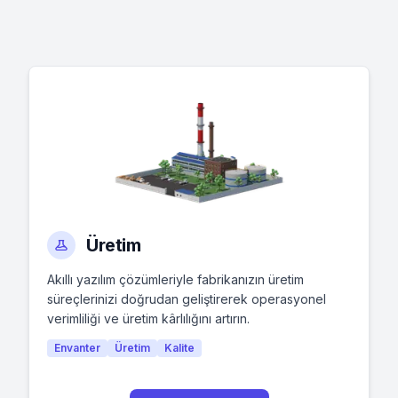
0
1
1
1
1
Üretim
0
0
Akıllı yazılım çözümleriyle fabrikanızın üretim
0
süreçlerinizi doğrudan geliştirerek operasyonel
verimliliği ve üretim kârlılığını artırın.
Envanter
Üretim
Kalite