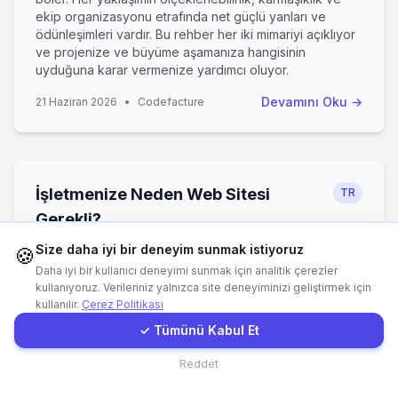
ekip organizasyonu etrafında net güçlü yanları ve
0
0
ödünleşimleri vardır. Bu rehber her iki mimariyi açıklıyor
WhatsApp
1
ve projenize ve büyüme aşamanıza hangisinin
1
uyduğuna karar vermenize yardımcı oluyor.
0
E-Mail
Devamını Oku
→
21 Haziran 2026
•
Codefacture
Instagram
İşletmenize Neden Web Sitesi
TR
İletişim Formu
Gerekli?
Sosyal medya ve çevrimiçi pazar yerleri çağında bazı
Size daha iyi bir deneyim sunmak istiyoruz
Müşteri Girişi
🍪
işletme sahipleri bir web sitesinin hâlâ gerekli olup
Daha iyi bir kullanıcı deneyimi sunmak için analitik çerezler
olmadığını merak ediyor. Yanıt net bir evet. Profesyonel
kullanıyoruz. Verileriniz yalnızca site deneyiminizi geliştirmek için
bir web sitesi güven inşa eder, müşteriler arama
kullanılır.
Çerez Politikası
Hızlı Teklif
yaptığında sizi bulunabilir kılar, günün her saati çalışır ve
✓ Tümünü Kabul Et
markanız üzerinde tam kontrol sağlar. Bu rehber, ne
kadar küçük olursa olsun her işletmenin kendi web
İletişim
Reddet
sitesine sahip olmaktan neden yarar gördüğünü
açıklıyor.