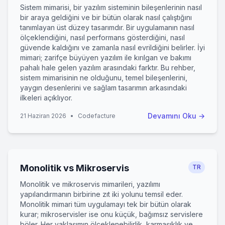
Sistem mimarisi, bir yazılım sisteminin bileşenlerinin nasıl
bir araya geldiğini ve bir bütün olarak nasıl çalıştığını
tanımlayan üst düzey tasarımdır. Bir uygulamanın nasıl
ölçeklendiğini, nasıl performans gösterdiğini, nasıl
güvende kaldığını ve zamanla nasıl evrildiğini belirler. İyi
mimari; zarifçe büyüyen yazılım ile kırılgan ve bakımı
pahalı hale gelen yazılım arasındaki farktır. Bu rehber,
sistem mimarisinin ne olduğunu, temel bileşenlerini,
yaygın desenlerini ve sağlam tasarımın arkasındaki
ilkeleri açıklıyor.
Devamını Oku
→
21 Haziran 2026
•
Codefacture
1
0
Monolitik vs Mikroservis
TR
1
Monolitik ve mikroservis mimarileri, yazılımı
Ortalama Yanıt Süresi: 15 Dakika
0
1
yapılandırmanın birbirine zıt iki yolunu temsil eder.
1
1
Monolitik mimari tüm uygulamayı tek bir bütün olarak
0
0
kurar; mikroservisler ise onu küçük, bağımsız servislere
Hemen Arayın
1
böler. Her yaklaşımın ölçeklenebilirlik, karmaşıklık ve
0