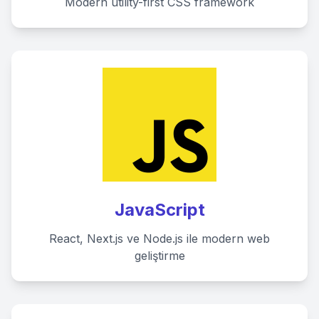
Modern utility-first CSS framework
JavaScript
React, Next.js ve Node.js ile modern web
geliştirme