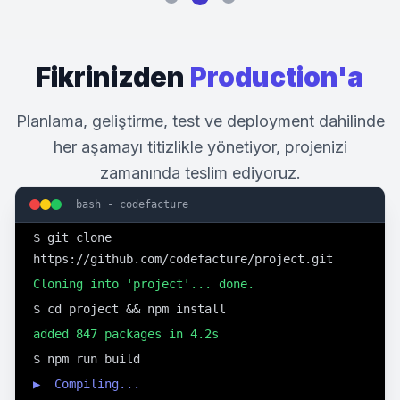
0
1
1
Fikrinizden
Production'a
1
Planlama, geliştirme, test ve deployment dahilinde
her aşamayı titizlikle yönetiyor, projenizi
zamanında teslim ediyoruz.
$ git clone 
bash - codefacture
https://github.com/codefacture/project.git
Cloning into 'project'... done.
$ cd project && npm install
added 847 packages in 4.2s
$ npm run build
▶  Compiling...
✓  Compiled successfully in 2.1s
$ docker build -t codefacture-app .