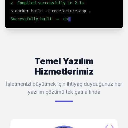
Successfully built  →  codefacture-app:latest
$ git push origin main
▶ 
0
0
1
0
0
1
Temel Yazılım
1
Hizmetlerimiz
0
İşletmenizi büyütmek için ihtiyaç duyduğunuz her
yazılım çözümü tek çatı altında