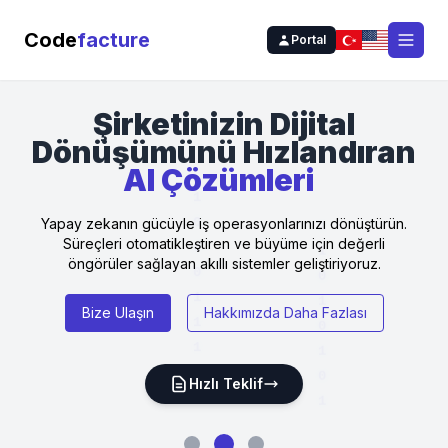
Code
facture
Portal
Open
Şirketinizin Dijital
Dönüşümünü Hızlandıran
AI Çözümleri
Yapay zekanın gücüyle iş operasyonlarınızı dönüştürün.
Süreçleri otomatikleştiren ve büyüme için değerli
öngörüler sağlayan akıllı sistemler geliştiriyoruz.
Bize Ulaşın
Hakkımızda Daha Fazlası
1
Hızlı Teklif
1
0
1