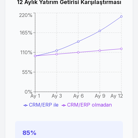
12 Aylık Yatırım Getirisi Karşılaştırması
220%
165%
110%
55%
0%
Ay 1
Ay 3
Ay 6
Ay 9
Ay 12
CRM/ERP ile
CRM/ERP olmadan
85%