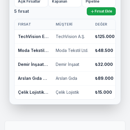
Açık Fırsatlar
Kapanan
Pipeline
5
fırsat
Fırsat Ekle
FIRSAT
MÜŞTERI
DEĞER
AŞA
TechVision ERP Kurulumu
TechVision A.Ş.
₺125.000
Tek
Moda Tekstil CRM Lisansı
Moda Tekstil Ltd.
₺48.500
Mü
Demir İnşaat Modül Paketi
Demir İnşaat
₺32.000
Keş
Arslan Gıda Entegrasyonu
Arslan Gıda
₺89.000
Kap
Çelik Lojistik Pilot
Çelik Lojistik
₺15.000
İlk