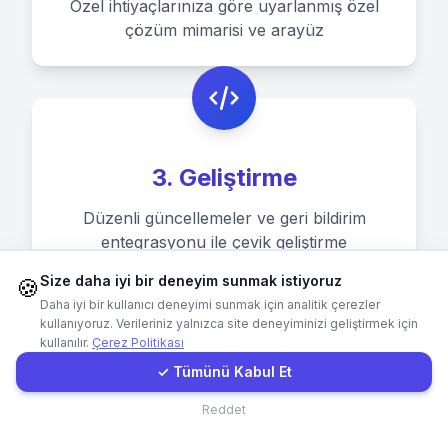
Özel ihtiyaçlarınıza göre uyarlanmış özel
çözüm mimarisi ve arayüz
Hemen Arayın
WhatsApp
E-Mail
3. Geliştirme
Düzenli güncellemeler ve geri bildirim
Instagram
entegrasyonu ile çevik geliştirme
Size daha iyi bir deneyim sunmak istiyoruz
🍪
İletişim Formu
Daha iyi bir kullanıcı deneyimi sunmak için analitik çerezler
kullanıyoruz. Verileriniz yalnızca site deneyiminizi geliştirmek için
kullanılır.
Çerez Politikası
Müşteri Girişi
✓ Tümünü Kabul Et
4. Dağıtım
İletişim
Reddet
Kapsamlı ileri düzey eğitim ve destekle