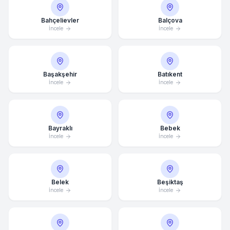
Bahçelievler
Balçova
İncele
İncele
Başakşehir
Batıkent
İncele
İncele
Bayraklı
Bebek
İncele
İncele
Belek
Beşiktaş
İncele
İncele