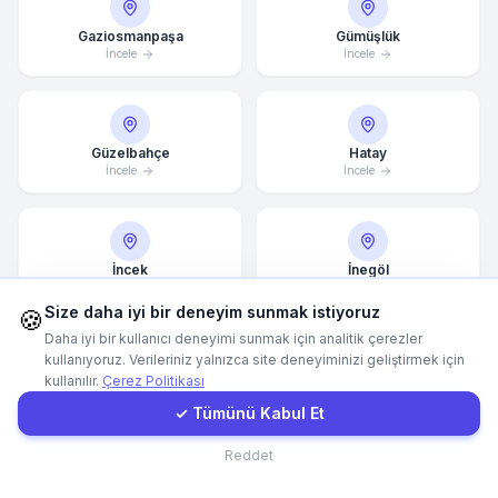
Gaziosmanpaşa
Gümüşlük
WhatsApp
İncele
İncele
E-Mail
Güzelbahçe
Hatay
İncele
İncele
Instagram
İletişim Formu
İncek
İnegöl
İncele
İncele
Size daha iyi bir deneyim sunmak istiyoruz
Müşteri Girişi
🍪
Daha iyi bir kullanıcı deneyimi sunmak için analitik çerezler
kullanıyoruz. Verileriniz yalnızca site deneyiminizi geliştirmek için
kullanılır.
Çerez Politikası
Hızlı Teklif
İstanbul
İvedik
İncele
İncele
✓ Tümünü Kabul Et
İletişim
Reddet