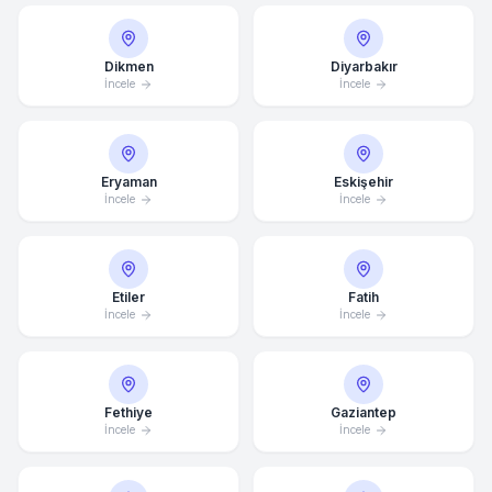
Dikmen
Diyarbakır
İncele
İncele
Eryaman
Eskişehir
İncele
İncele
Etiler
Fatih
İncele
İncele
Ortalama Yanıt Süresi: 15 Dakika
Fethiye
Gaziantep
İncele
İncele
Hemen Arayın