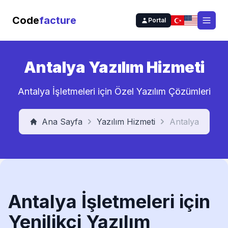
Code
facture
Portal
Open
Antalya Yazılım Hizmeti
Antalya İşletmeleri için Özel Yazılım Çözümleri
Ana Sayfa
Yazılım Hizmeti
Antalya
Antalya İşletmeleri için
Yenilikçi Yazılım