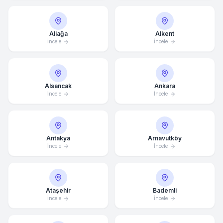
Aliağa
Alkent
İncele
İncele
Alsancak
Ankara
İncele
İncele
Antakya
Arnavutköy
İncele
İncele
Ataşehir
Bademli
İncele
İncele