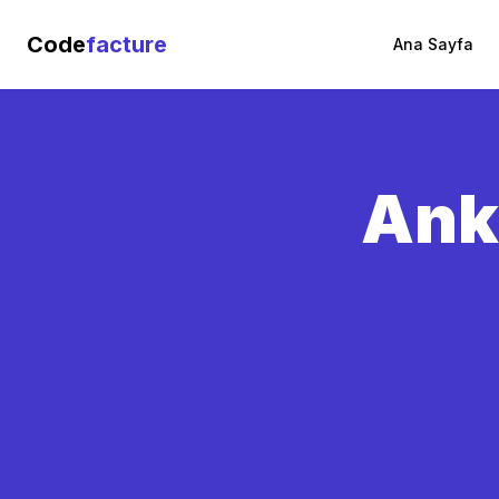
Code
facture
Ana Sayfa
Ank