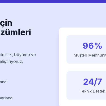
için
özümleri
96%
rimlilik, büyüme ve
Müşteri Memnuniy
liştiriyoruz.
24/7
landı
Teknik Destek
sarlandı