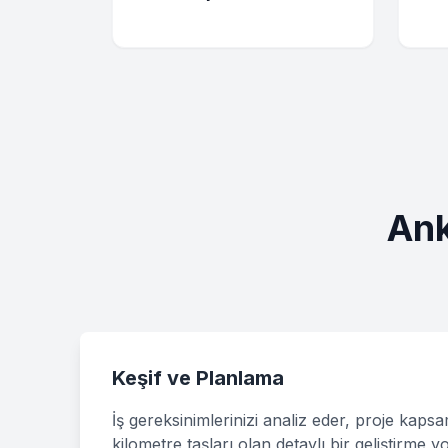
Ank
Keşif ve Planlama
İş gereksinimlerinizi analiz eder, proje kaps
kilometre taşları olan detaylı bir geliştirme y