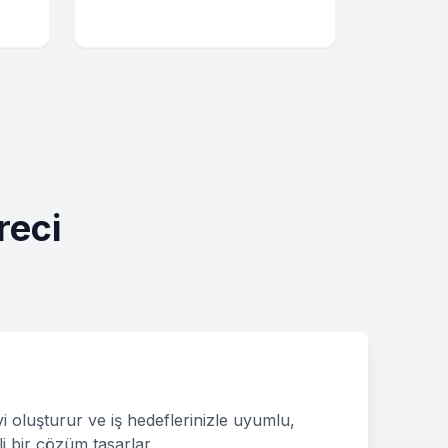
reci
i
yi oluşturur ve iş hedeflerinizle uyumlu,
i bir çözüm tasarlar.