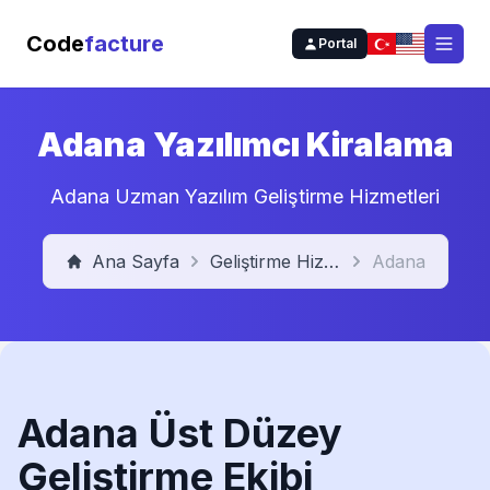
Code
facture
Portal
Open
Adana Yazılımcı Kiralama
Adana Uzman Yazılım Geliştirme Hizmetleri
Ana Sayfa
Geliştirme Hizmetleri
Adana
Adana Üst Düzey
Geliştirme Ekibi