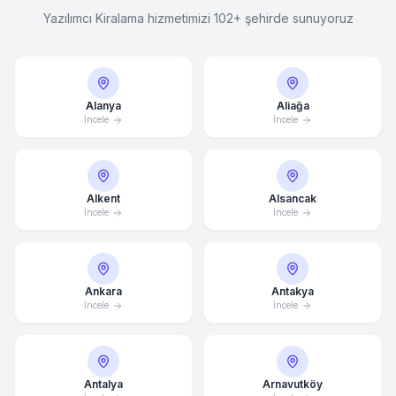
Yazılımcı Kiralama hizmetimizi 102+ şehirde sunuyoruz
Alanya
Aliağa
İncele
İncele
Alkent
Alsancak
İncele
İncele
Ankara
Antakya
İncele
İncele
Antalya
Arnavutköy