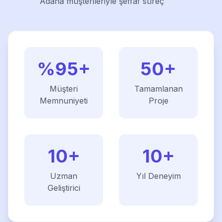
Adana müşterileriyle şeffaf süreç
%95+
50+
Müşteri
Tamamlanan
Memnuniyeti
Proje
10+
10+
Uzman
Yıl Deneyim
Geliştirici