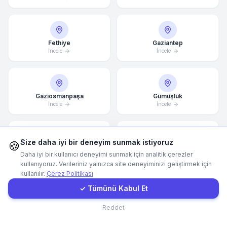
Hemen Arayın
Fethiye
Gaziantep
İncele
İncele
WhatsApp
E-Mail
Gaziosmanpaşa
Gümüşlük
İncele
İncele
Instagram
Size daha iyi bir deneyim sunmak istiyoruz
🍪
İletişim Formu
Güzelbahçe
Hatay
Daha iyi bir kullanıcı deneyimi sunmak için analitik çerezler
İncele
İncele
kullanıyoruz. Verileriniz yalnızca site deneyiminizi geliştirmek için
kullanılır.
Çerez Politikası
Müşteri Girişi
✓ Tümünü Kabul Et
İncek
İnegöl
İletişim
Reddet
İncele
İncele