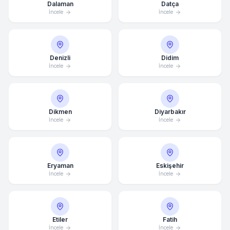
Dalaman
Datça
İncele
İncele
Denizli
Didim
İncele
İncele
Dikmen
Diyarbakır
İncele
İncele
Eryaman
Eskişehir
İncele
İncele
Etiler
Fatih
Ortalama Yanıt Süresi: 15 Dakika
İncele
İncele