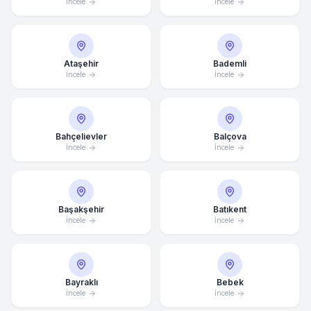
İncele
İncele
Ataşehir
Bademli
İncele
İncele
Bahçelievler
Balçova
İncele
İncele
Başakşehir
Batıkent
İncele
İncele
Bayraklı
Bebek
İncele
İncele