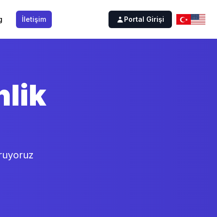
g
İletişim
Portal Girişi
lik
oruyoruz