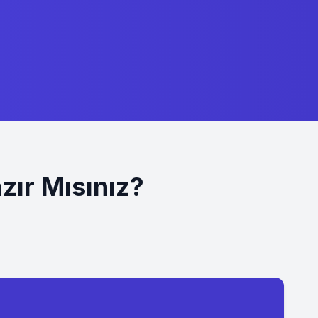
zır Mısınız?