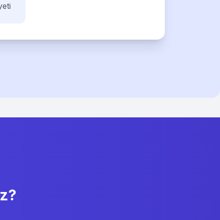
eti
ız?