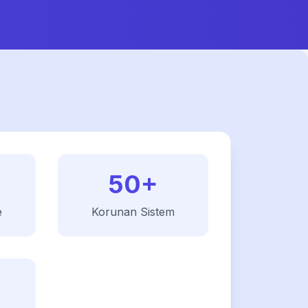
50
+
e
Korunan Sistem