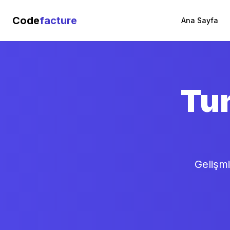
Code
facture
Ana Sayfa
Tun
Gelişm