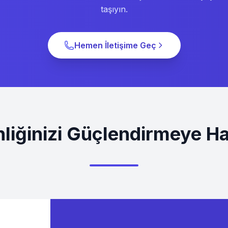
taşıyın.
Hemen İletişime Geç
liğinizi Güçlendirmeye Ha