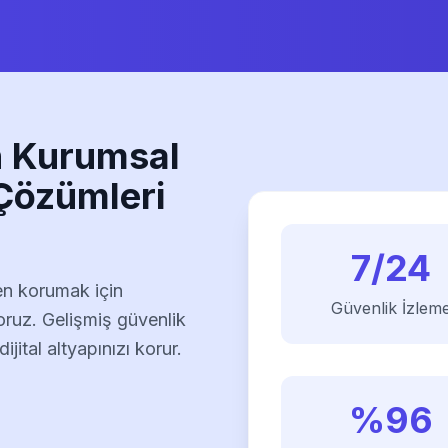
in Kurumsal
Çözümleri
7/24
den korumak için
Güvenlik İzlem
oruz. Gelişmiş güvenlik
ijital altyapınızı korur.
%
96