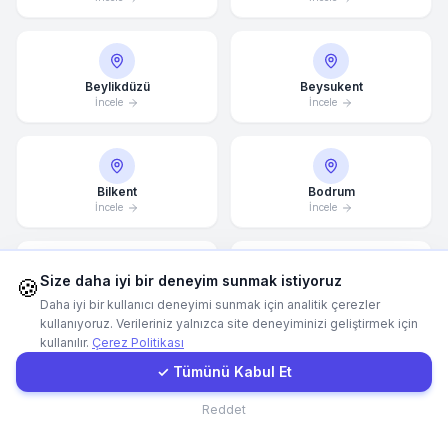
Hemen Arayın
Beylikdüzü
Beysukent
İncele
İncele
WhatsApp
E-Mail
Bilkent
Bodrum
İncele
İncele
Instagram
Size daha iyi bir deneyim sunmak istiyoruz
🍪
İletişim Formu
Bomonti
Bornova
Daha iyi bir kullanıcı deneyimi sunmak için analitik çerezler
İncele
İncele
kullanıyoruz. Verileriniz yalnızca site deneyiminizi geliştirmek için
kullanılır.
Çerez Politikası
Müşteri Girişi
✓ Tümünü Kabul Et
Bostanlı
Bursa
İletişim
Reddet
İncele
İncele