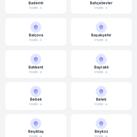
Bademli
Bahçelievler
İncele
İncele
Balçova
Başakşehir
İncele
İncele
Batıkent
Bayraklı
İncele
İncele
Bebek
Belek
İncele
İncele
Beşiktaş
Beykoz
Ortalama Yanıt Süresi: 15 Dakika
İncele
İncele