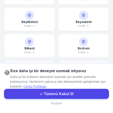
WhatsApp
Beylikdüzü
Beysukent
E-Mail
İncele
İncele
Instagram
Bilkent
Bodrum
İncele
İncele
İletişim Formu
Size daha iyi bir deneyim sunmak istiyoruz
Müşteri Girişi
🍪
Bomonti
Bornova
Daha iyi bir kullanıcı deneyimi sunmak için analitik çerezler
İncele
İncele
kullanıyoruz. Verileriniz yalnızca site deneyiminizi geliştirmek için
kullanılır.
Çerez Politikası
Hızlı Teklif
✓ Tümünü Kabul Et
Bostanlı
Bursa
İletişim
Reddet
İncele
İncele