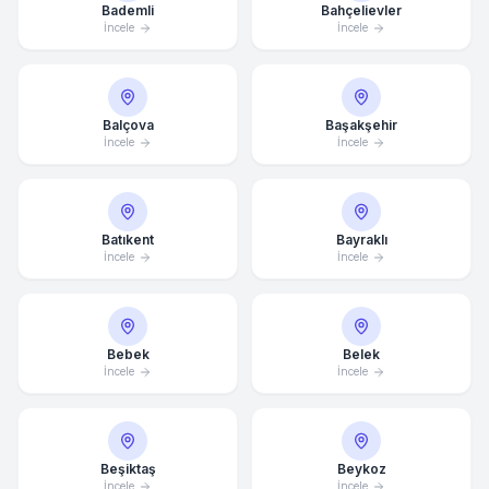
Bademli
Bahçelievler
İncele
İncele
Balçova
Başakşehir
İncele
İncele
Batıkent
Bayraklı
İncele
İncele
Bebek
Belek
İncele
İncele
Ortalama Yanıt Süresi: 15 Dakika
Beşiktaş
Beykoz
Hemen Arayın
İncele
İncele