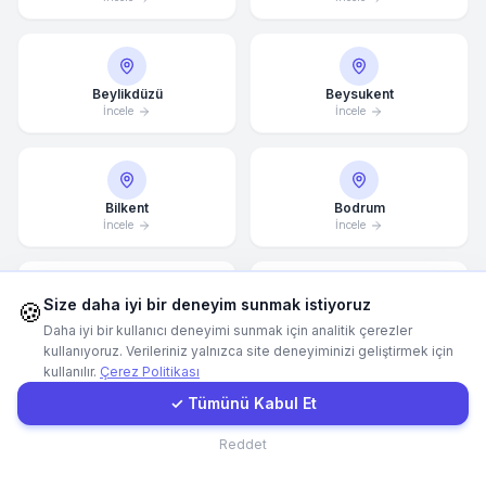
Hemen Arayın
Beylikdüzü
Beysukent
İncele
İncele
WhatsApp
E-Mail
Bilkent
Bodrum
İncele
İncele
Instagram
Size daha iyi bir deneyim sunmak istiyoruz
🍪
İletişim Formu
Bomonti
Bornova
Daha iyi bir kullanıcı deneyimi sunmak için analitik çerezler
İncele
İncele
kullanıyoruz. Verileriniz yalnızca site deneyiminizi geliştirmek için
kullanılır.
Çerez Politikası
Müşteri Girişi
✓ Tümünü Kabul Et
Bostanlı
Bursa
İletişim
Reddet
İncele
İncele