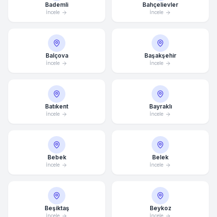
Bademli
Bahçelievler
İncele
İncele
Balçova
Başakşehir
İncele
İncele
Batıkent
Bayraklı
İncele
İncele
Bebek
Belek
İncele
İncele
Beşiktaş
Beykoz
Ortalama Yanıt Süresi: 15 Dakika
İncele
İncele