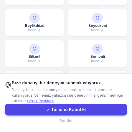
WhatsApp
Beylikdüzü
Beysukent
E-Mail
İncele
İncele
Instagram
Bilkent
Bomonti
İncele
İncele
İletişim Formu
Size daha iyi bir deneyim sunmak istiyoruz
Müşteri Girişi
🍪
Bornova
Bostanlı
Daha iyi bir kullanıcı deneyimi sunmak için analitik çerezler
İncele
İncele
kullanıyoruz. Verileriniz yalnızca site deneyiminizi geliştirmek için
kullanılır.
Çerez Politikası
Hızlı Teklif
✓ Tümünü Kabul Et
Bursa
Çandarlı
İletişim
Reddet
İncele
İncele