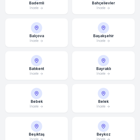
Bademli
Bahçelievler
İncele
İncele
Balçova
Başakşehir
İncele
İncele
Batıkent
Bayraklı
İncele
İncele
Bebek
Belek
İncele
İncele
Ortalama Yanıt Süresi: 15 Dakika
Beşiktaş
Beykoz
Hemen Arayın
İncele
İncele