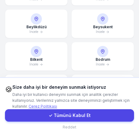
WhatsApp
Beylikdüzü
Beysukent
E-Mail
İncele
İncele
Instagram
Bilkent
Bodrum
İncele
İncele
İletişim Formu
Size daha iyi bir deneyim sunmak istiyoruz
Müşteri Girişi
🍪
Bomonti
Bornova
Daha iyi bir kullanıcı deneyimi sunmak için analitik çerezler
İncele
İncele
kullanıyoruz. Verileriniz yalnızca site deneyiminizi geliştirmek için
kullanılır.
Çerez Politikası
Hızlı Teklif
✓ Tümünü Kabul Et
Bostanlı
Bursa
İletişim
Reddet
İncele
İncele