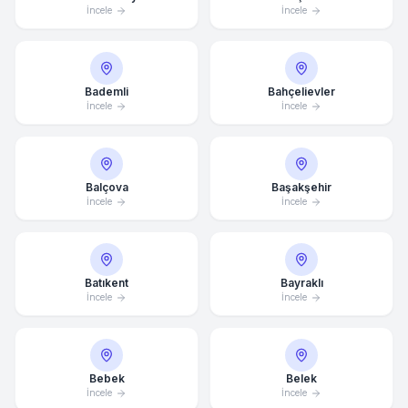
İncele
İncele
Bademli
Bahçelievler
İncele
İncele
Balçova
Başakşehir
İncele
İncele
Batıkent
Bayraklı
İncele
İncele
Bebek
Belek
İncele
İncele