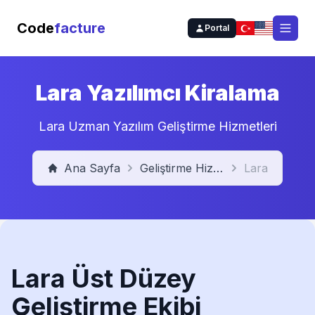
Code
facture
Portal
Open
Lara Yazılımcı Kiralama
Lara Uzman Yazılım Geliştirme Hizmetleri
Ana Sayfa
Geliştirme Hizmetleri
Lara
Lara Üst Düzey
Geliştirme Ekibi