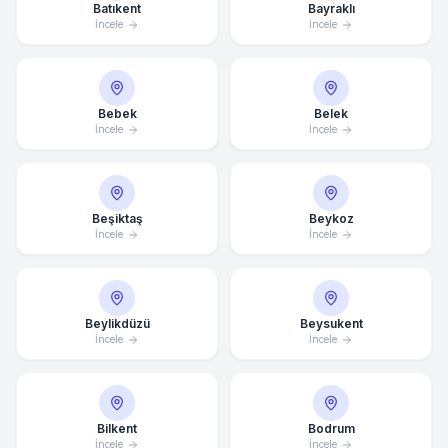
Batıkent
Bayraklı
İncele
İncele
Bebek
Belek
İncele
İncele
Beşiktaş
Beykoz
İncele
İncele
Beylikdüzü
Beysukent
İncele
İncele
Bilkent
Bodrum
İncele
İncele