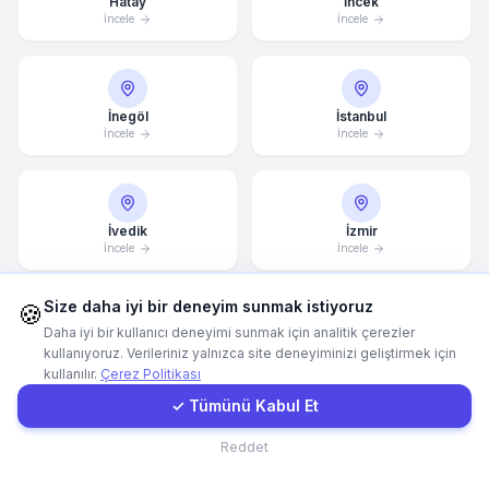
Hatay
İncek
İncele
İncele
WhatsApp
E-Mail
İnegöl
İstanbul
İncele
İncele
Instagram
İvedik
İzmir
İncele
İletişim Formu
İncele
Size daha iyi bir deneyim sunmak istiyoruz
Müşteri Girişi
🍪
Daha iyi bir kullanıcı deneyimi sunmak için analitik çerezler
Kadıköy
Kahramanmaraş
kullanıyoruz. Verileriniz yalnızca site deneyiminizi geliştirmek için
İncele
İncele
kullanılır.
Çerez Politikası
Hızlı Teklif
✓ Tümünü Kabul Et
İletişim
Reddet
Kartal
Kaş
İncele
İncele