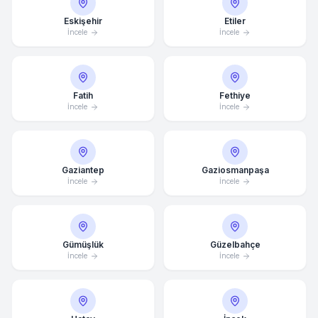
Eskişehir
Etiler
İncele
İncele
Fatih
Fethiye
İncele
İncele
Gaziantep
Gaziosmanpaşa
İncele
İncele
Gümüşlük
Güzelbahçe
İncele
İncele
Ortalama Yanıt Süresi: 15 Dakika
Hemen Arayın