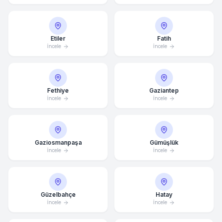
Etiler
Fatih
İncele
İncele
Fethiye
Gaziantep
İncele
İncele
Gaziosmanpaşa
Gümüşlük
İncele
İncele
Ortalama Yanıt Süresi: 15 Dakika
Güzelbahçe
Hatay
İncele
İncele
Hemen Arayın