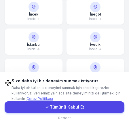
WhatsApp
İncek
İnegöl
İncele
İncele
E-Mail
İstanbul
İvedik
Instagram
İncele
İncele
İletişim Formu
İzmir
Kadıköy
İncele
İncele
Size daha iyi bir deneyim sunmak istiyoruz
Müşteri Girişi
🍪
Daha iyi bir kullanıcı deneyimi sunmak için analitik çerezler
kullanıyoruz. Verileriniz yalnızca site deneyiminizi geliştirmek için
kullanılır.
Çerez Politikası
Hızlı Teklif
Kahramanmaraş
Kartal
✓ Tümünü Kabul Et
İncele
İncele
İletişim
Reddet