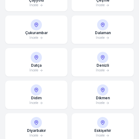
Çayyolu
Çeşme
İncele
İncele
Çukurambar
Dalaman
İncele
İncele
Datça
Denizli
İncele
İncele
Didim
Dikmen
İncele
İncele
Diyarbakır
Eskişehir
İncele
İncele