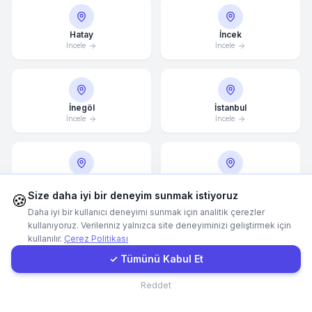
Hemen Arayın
Hatay
İncek
İncele
İncele
WhatsApp
İnegöl
İstanbul
E-Mail
İncele
İncele
Instagram
İvedik
İzmir
İncele
İncele
Size daha iyi bir deneyim sunmak istiyoruz
🍪
İletişim Formu
Daha iyi bir kullanıcı deneyimi sunmak için analitik çerezler
kullanıyoruz. Verileriniz yalnızca site deneyiminizi geliştirmek için
kullanılır.
Çerez Politikası
Müşteri Girişi
Kadıköy
Kahramanmaraş
✓ Tümünü Kabul Et
İncele
İncele
İletişim
Reddet