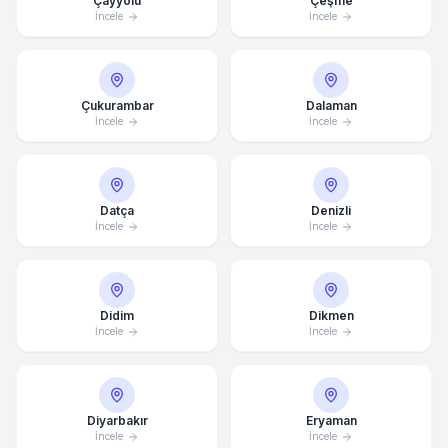
Çayyolu
Çeşme
İncele
İncele
Çukurambar
Dalaman
İncele
İncele
Datça
Denizli
İncele
İncele
Didim
Dikmen
İncele
İncele
Diyarbakır
Eryaman
İncele
İncele