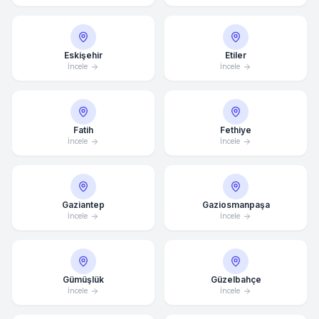
Eskişehir
Etiler
İncele
İncele
Fatih
Fethiye
İncele
İncele
Gaziantep
Gaziosmanpaşa
İncele
İncele
Gümüşlük
Güzelbahçe
İncele
İncele
Ortalama Yanıt Süresi: 15 Dakika