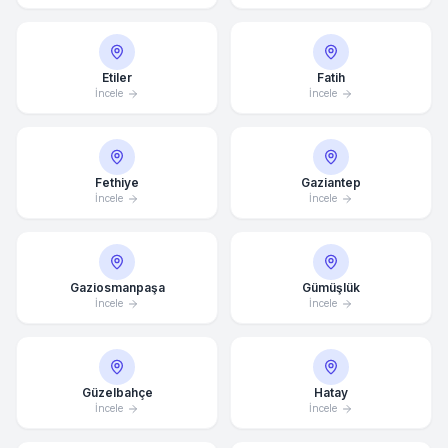
Etiler
Fatih
İncele
İncele
Fethiye
Gaziantep
İncele
İncele
Gaziosmanpaşa
Gümüşlük
İncele
İncele
Güzelbahçe
Hatay
İncele
İncele
Ortalama Yanıt Süresi: 15 Dakika