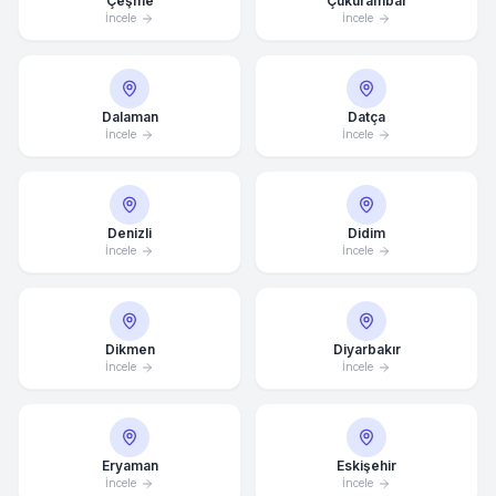
Çeşme
Çukurambar
İncele
İncele
Dalaman
Datça
İncele
İncele
Denizli
Didim
İncele
İncele
Dikmen
Diyarbakır
İncele
İncele
Eryaman
Eskişehir
İncele
İncele