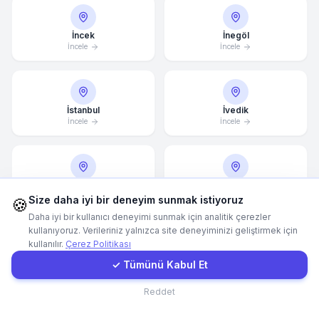
Hemen Arayın
İncek
İnegöl
İncele
İncele
WhatsApp
İstanbul
İvedik
E-Mail
İncele
İncele
Instagram
İzmir
Kadıköy
İncele
İncele
Size daha iyi bir deneyim sunmak istiyoruz
🍪
İletişim Formu
Daha iyi bir kullanıcı deneyimi sunmak için analitik çerezler
kullanıyoruz. Verileriniz yalnızca site deneyiminizi geliştirmek için
kullanılır.
Çerez Politikası
Müşteri Girişi
Kahramanmaraş
Kartal
✓ Tümünü Kabul Et
İncele
İncele
İletişim
Reddet