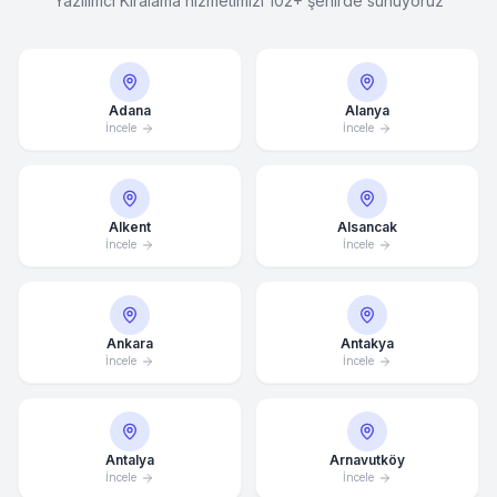
Yazılımcı Kiralama hizmetimizi 102+ şehirde sunuyoruz
Adana
Alanya
İncele
İncele
Alkent
Alsancak
İncele
İncele
Ankara
Antakya
İncele
İncele
Antalya
Arnavutköy
İncele
İncele