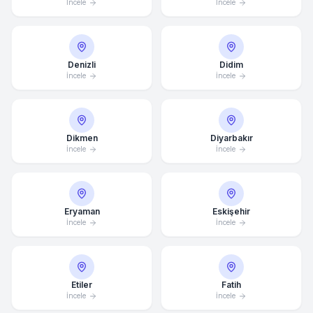
İncele
İncele
Denizli
Didim
İncele
İncele
Dikmen
Diyarbakır
İncele
İncele
Eryaman
Eskişehir
İncele
İncele
Etiler
Fatih
İncele
İncele
Ortalama Yanıt Süresi: 15 Dakika