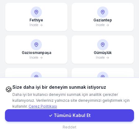
Hemen Arayın
Fethiye
Gaziantep
İncele
İncele
WhatsApp
E-Mail
Gaziosmanpaşa
Gümüşlük
İncele
İncele
Instagram
Güzelbahçe
Hatay
Size daha iyi bir deneyim sunmak istiyoruz
🍪
İncele
İncele
İletişim Formu
Daha iyi bir kullanıcı deneyimi sunmak için analitik çerezler
kullanıyoruz. Verileriniz yalnızca site deneyiminizi geliştirmek için
kullanılır.
Çerez Politikası
Müşteri Girişi
✓ Tümünü Kabul Et
İncek
İnegöl
İncele
İncele
İletişim
Reddet