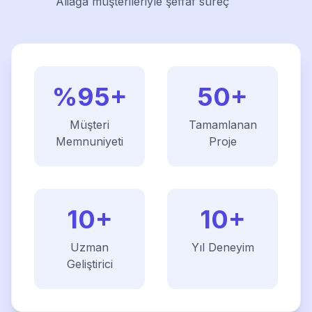
Aliağa müşterileriyle şeffaf süreç
%95+
50+
Müşteri
Tamamlanan
Memnuniyeti
Proje
10+
10+
Uzman
Yıl Deneyim
Geliştirici