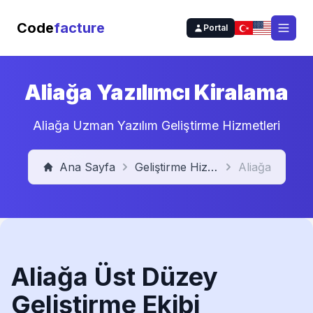
Code
facture
Portal
Open
Aliağa Yazılımcı Kiralama
Aliağa Uzman Yazılım Geliştirme Hizmetleri
Ana Sayfa
Geliştirme Hizmetleri
Aliağa
Aliağa Üst Düzey
Geliştirme Ekibi