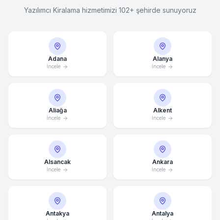
Yazılımcı Kiralama hizmetimizi 102+ şehirde sunuyoruz
Adana
Alanya
İncele
İncele
Aliağa
Alkent
İncele
İncele
Alsancak
Ankara
İncele
İncele
Antakya
Antalya