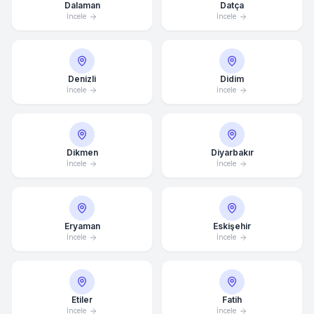
Dalaman
Datça
İncele
İncele
Denizli
Didim
İncele
İncele
Dikmen
Diyarbakır
İncele
İncele
Eryaman
Eskişehir
İncele
İncele
Etiler
Fatih
Ortalama Yanıt Süresi: 15 Dakika
İncele
İncele