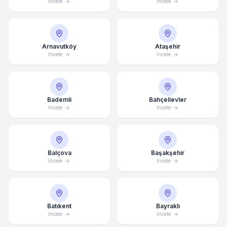
İncele
İncele
Arnavutköy
Ataşehir
İncele
İncele
Bademli
Bahçelievler
İncele
İncele
Balçova
Başakşehir
İncele
İncele
Batıkent
Bayraklı
İncele
İncele