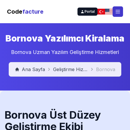
Code
facture
Portal
Open
Bornova Yazılımcı Kiralama
Bornova Uzman Yazılım Geliştirme Hizmetleri
Ana Sayfa
Geliştirme Hizmetleri
Bornova
Bornova Üst Düzey
Geliştirme Ekibi