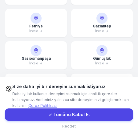
Hemen Arayın
Fethiye
Gaziantep
İncele
İncele
WhatsApp
E-Mail
Gaziosmanpaşa
Gümüşlük
İncele
İncele
Instagram
Size daha iyi bir deneyim sunmak istiyoruz
🍪
İletişim Formu
Güzelbahçe
Hatay
Daha iyi bir kullanıcı deneyimi sunmak için analitik çerezler
İncele
İncele
kullanıyoruz. Verileriniz yalnızca site deneyiminizi geliştirmek için
kullanılır.
Çerez Politikası
Müşteri Girişi
✓ Tümünü Kabul Et
İncek
İnegöl
İletişim
Reddet
İncele
İncele