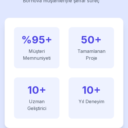
Bornova müşterileriyle şeffaf süreç
%95+
50+
Müşteri
Tamamlanan
Memnuniyeti
Proje
10+
10+
Uzman
Yıl Deneyim
Geliştirici