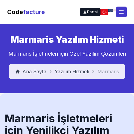
Code
facture
Portal
Open
Marmaris Yazılım Hizmeti
Marmaris İşletmeleri için Özel Yazılım Çözümleri
Ana Sayfa
Yazılım Hizmeti
Marmaris
Marmaris İşletmeleri
için Yenilikçi Yazılım