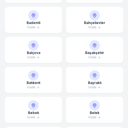
Bademli
Bahçelievler
İncele
İncele
Balçova
Başakşehir
İncele
İncele
Batıkent
Bayraklı
İncele
İncele
Bebek
Belek
İncele
İncele