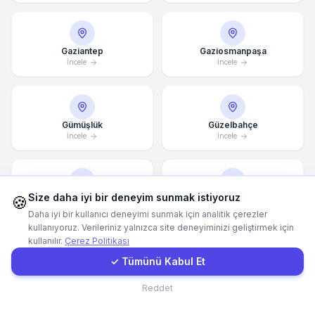
WhatsApp
Gaziantep
Gaziosmanpaşa
İncele
İncele
E-Mail
Instagram
Gümüşlük
Güzelbahçe
İncele
İncele
İletişim Formu
Size daha iyi bir deneyim sunmak istiyoruz
Müşteri Girişi
🍪
Hatay
İncek
İncele
İncele
Daha iyi bir kullanıcı deneyimi sunmak için analitik çerezler
kullanıyoruz. Verileriniz yalnızca site deneyiminizi geliştirmek için
kullanılır.
Çerez Politikası
Hızlı Teklif
✓ Tümünü Kabul Et
İnegöl
İstanbul
İletişim
İncele
İncele
Reddet