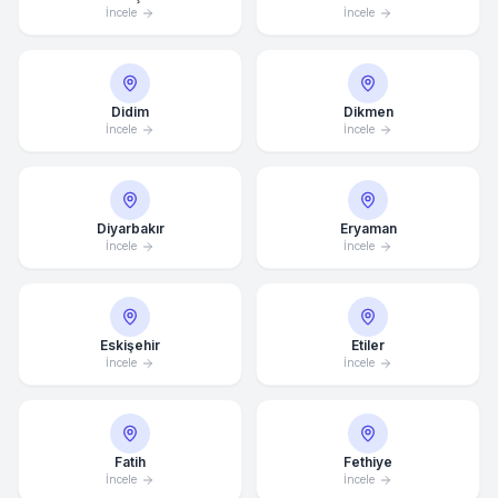
İncele
İncele
Didim
Dikmen
İncele
İncele
Diyarbakır
Eryaman
İncele
İncele
Eskişehir
Etiler
İncele
İncele
Ortalama Yanıt Süresi: 15 Dakika
Fatih
Fethiye
Hemen Arayın
İncele
İncele