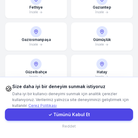
Fethiye
Gaziantep
İncele
İncele
Hemen Arayın
WhatsApp
Gaziosmanpaşa
Gümüşlük
İncele
İncele
E-Mail
Instagram
Güzelbahçe
Hatay
İncele
İncele
Size daha iyi bir deneyim sunmak istiyoruz
🍪
İletişim Formu
Daha iyi bir kullanıcı deneyimi sunmak için analitik çerezler
kullanıyoruz. Verileriniz yalnızca site deneyiminizi geliştirmek için
İncek
İnegöl
kullanılır.
Çerez Politikası
Müşteri Girişi
İncele
İncele
✓ Tümünü Kabul Et
İletişim
Reddet
İstanbul
İvedik