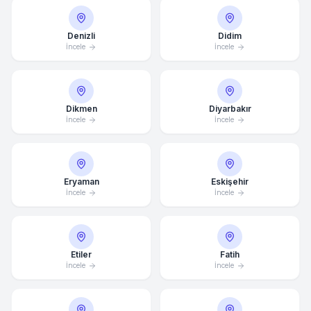
Denizli
Didim
İncele
İncele
Dikmen
Diyarbakır
İncele
İncele
Eryaman
Eskişehir
İncele
İncele
Etiler
Fatih
İncele
İncele
Ortalama Yanıt Süresi: 15 Dakika