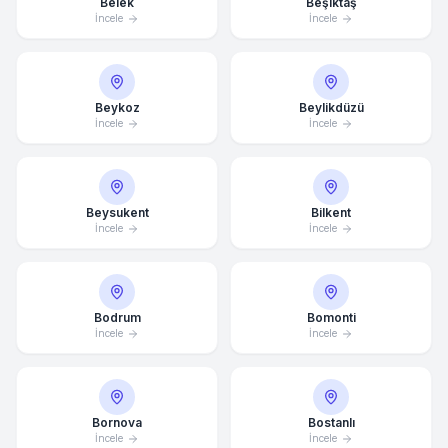
Belek
Beşiktaş
İncele
İncele
Beykoz
Beylikdüzü
İncele
İncele
Beysukent
Bilkent
İncele
İncele
Bodrum
Bomonti
İncele
İncele
Bornova
Bostanlı
İncele
İncele