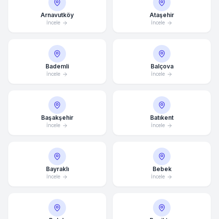
Arnavutköy
Ataşehir
İncele
İncele
Bademli
Balçova
İncele
İncele
Başakşehir
Batıkent
İncele
İncele
Bayraklı
Bebek
İncele
İncele