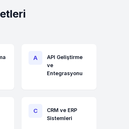
tleri
ma
API Geliştirme
A
ve
Entegrasyonu
CRM ve ERP
C
Sistemleri