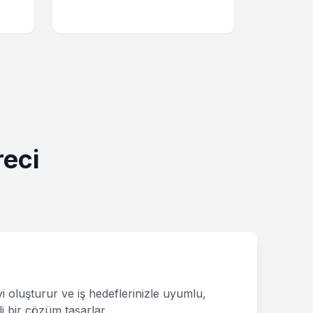
reci
i
yi oluşturur ve iş hedeflerinizle uyumlu,
i bir çözüm tasarlar.