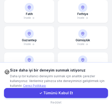
WhatsApp
Fatih
Fethiye
İncele
İncele
E-Mail
Gaziantep
Gümüşlük
Instagram
İncele
İncele
İletişim Formu
Güzelbahçe
Hatay
Size daha iyi bir deneyim sunmak istiyoruz
Müşteri Girişi
🍪
İncele
İncele
Daha iyi bir kullanıcı deneyimi sunmak için analitik çerezler
kullanıyoruz. Verileriniz yalnızca site deneyiminizi geliştirmek için
kullanılır.
Çerez Politikası
Hızlı Teklif
İncek
✓ Tümünü Kabul Et
İnegöl
İncele
İncele
İletişim
Reddet