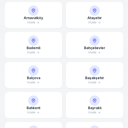
Arnavutköy
Ataşehir
İncele
İncele
Bademli
Bahçelievler
İncele
İncele
Balçova
Başakşehir
İncele
İncele
Batıkent
Bayraklı
İncele
İncele