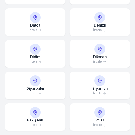
Datça
Denizli
İncele
İncele
Didim
Dikmen
İncele
İncele
Diyarbakır
Eryaman
İncele
İncele
Ortalama Yanıt Süresi: 15 Dakika
Eskişehir
Etiler
İncele
İncele
Hemen Arayın