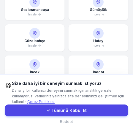
Gaziosmanpaşa
Gümüşlük
Hemen Arayın
İncele
İncele
WhatsApp
Güzelbahçe
Hatay
İncele
İncele
E-Mail
Instagram
İncek
İnegöl
İncele
İncele
Size daha iyi bir deneyim sunmak istiyoruz
🍪
İletişim Formu
Daha iyi bir kullanıcı deneyimi sunmak için analitik çerezler
kullanıyoruz. Verileriniz yalnızca site deneyiminizi geliştirmek için
kullanılır.
Çerez Politikası
Müşteri Girişi
İstanbul
İvedik
İncele
İncele
✓ Tümünü Kabul Et
İletişim
Reddet