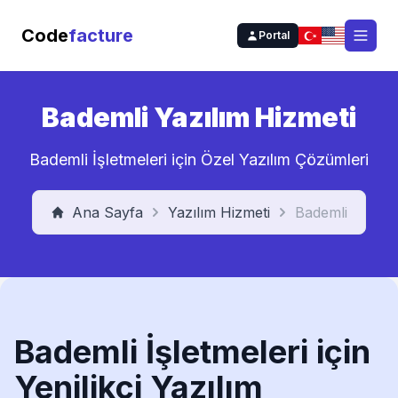
Code
facture
Portal
Open
Bademli Yazılım Hizmeti
Bademli İşletmeleri için Özel Yazılım Çözümleri
Ana Sayfa
Yazılım Hizmeti
Bademli
Bademli İşletmeleri için
Yenilikçi Yazılım