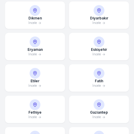
Dikmen
Diyarbakır
İncele
İncele
Eryaman
Eskişehir
İncele
İncele
Etiler
Fatih
İncele
İncele
Fethiye
Gaziantep
İncele
İncele
Ortalama Yanıt Süresi: 15 Dakika