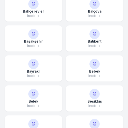
Bahçelievler
Balçova
İncele
İncele
Başakşehir
Batıkent
İncele
İncele
Bayraklı
Bebek
İncele
İncele
Belek
Beşiktaş
İncele
İncele