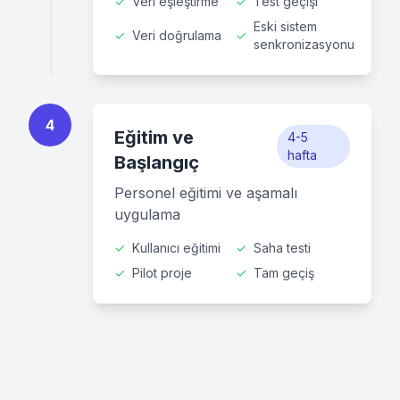
✓
Veri eşleştirme
✓
Test geçişi
Eski sistem
✓
Veri doğrulama
✓
senkronizasyonu
4
Eğitim ve
4-5
hafta
Başlangıç
Personel eğitimi ve aşamalı
uygulama
✓
Kullanıcı eğitimi
✓
Saha testi
✓
Pilot proje
✓
Tam geçiş