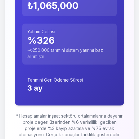
₺
1,065,000
Yatırım Getirisi
%
326
~₺250.000 tahmini sistem yatırımı baz
alınmıştır
Tahmini Geri Ödeme Süresi
3
ay
* Hesaplamalar inşaat sektörü ortalamalarına dayanır:
proje değeri üzerinden %6 verimlilik, geciken
projelerde %3 kayıp azaltma ve %75 evrak
otomasyonu. Gerçek sonuçlar farklılık gösterebilir.