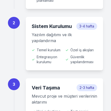
planlaması
2
Sistem Kurulumu
3-4 hafta
Yazılım dağıtımı ve ilk
yapılandırma
✓
Temel kurulum
✓
Özel iş akışları
Entegrasyon
Güvenlik
✓
✓
kurulumu
yapılandırması
3
Veri Taşıma
2-3 hafta
Mevcut proje ve müşteri verilerinin
aktarımı