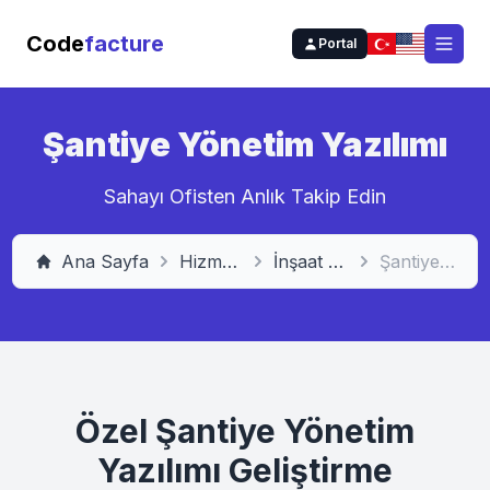
Code
facture
Portal
Open
Şantiye Yönetim Yazılımı
Sahayı Ofisten Anlık Takip Edin
Ana Sayfa
Hizmetlerimiz
İnşaat Yönetim Yazılımları
Şantiye Yönetim Yazılımı
Özel Şantiye Yönetim
Yazılımı Geliştirme