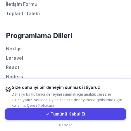
Hemen Arayın
İletişim Formu
Toplantı Talebi
WhatsApp
Programlama Dilleri
E-Mail
Next.js
Instagram
Laravel
React
İletişim Formu
Node.js
Python
Size daha iyi bir deneyim sunmak istiyoruz
Müşteri Girişi
🍪
Daha iyi bir kullanıcı deneyimi sunmak için analitik çerezler
kullanıyoruz. Verileriniz yalnızca site deneyiminizi geliştirmek için
kullanılır.
Çerez Politikası
Hızlı Teklif
✓ Tümünü Kabul Et
© Codefacture 2024-2026 Tüm Hakları Saklıdır
İletişim
Reddet
Aydınlatma Metni
Çerez Politikası
Gizlilik Politikası