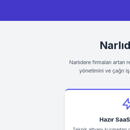
Narlı
Narlıdere
firmaları artan r
yönetimini ve çağrı iş
Hazır SaaS
Teknik altyapı kurmadan da