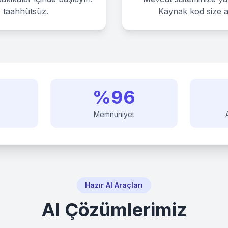
, taahhütsüz.
Kaynak kod size ai
%
96
Memnuniyet
Hazır AI Araçları
AI Çözümlerimiz