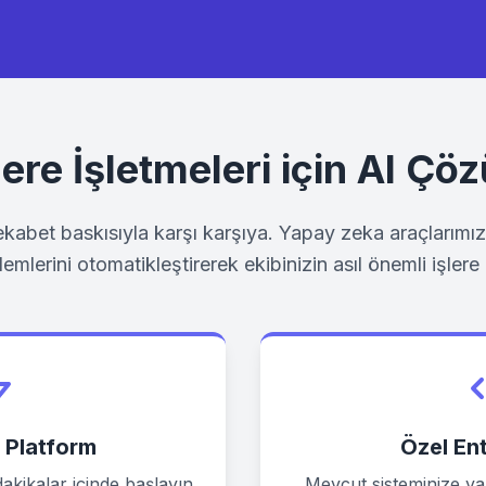
dere
İşletmeleri için AI Çö
ekabet baskısıyla karşı karşıya. Yapay zeka araçlarımız 
lemlerini otomatikleştirerek ekibinizin asıl önemli işler
 Platform
Özel En
kikalar içinde başlayın.
Mevcut sisteminize ya