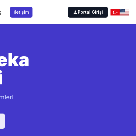
g
İletişim
Portal Girişi
eka
i
mleri