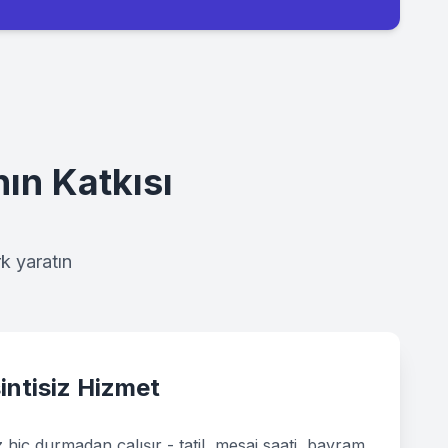
ın Katkısı
k yaratın
intisiz Hizmet
 hiç durmadan çalışır - tatil, mesai saati, bayram