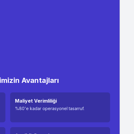
imizin Avantajları
Maliyet Verimliliği
%80'e kadar operasyonel tasarruf.