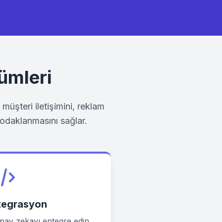
zümleri
müşteri iletişimini, reklam
e odaklanmasını sağlar.
tegrasyon
pay zekayı entegre edin.