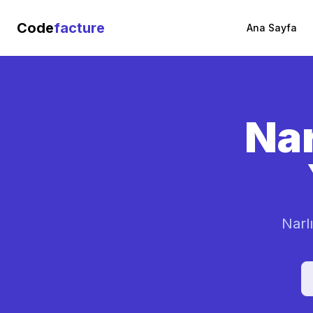
Code
facture
Ana Sayfa
Nar
Narl