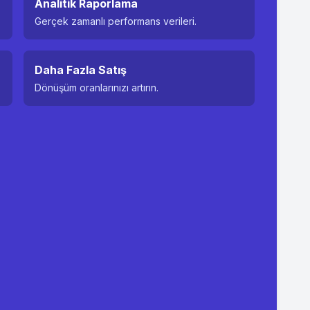
Analitik Raporlama
Gerçek zamanlı performans verileri.
Daha Fazla Satış
Dönüşüm oranlarınızı artırın.