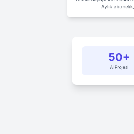
Aylık abonelik
50
+
AI Projesi