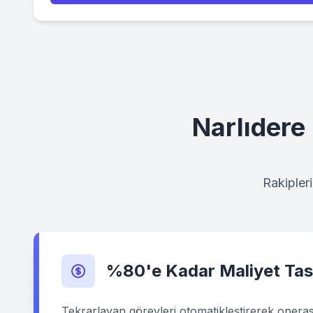
Narlıdere
Rakipler
%80'e Kadar Maliyet Tas
Tekrarlayan görevleri otomatikleştirerek operas