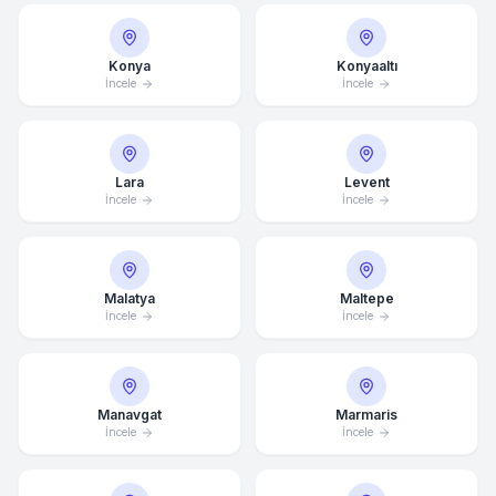
Konya
Konyaaltı
İncele
İncele
Lara
Levent
İncele
İncele
Malatya
Maltepe
İncele
İncele
Ortalama Yanıt Süresi: 15 Dakika
Manavgat
Marmaris
İncele
İncele
Hemen Arayın