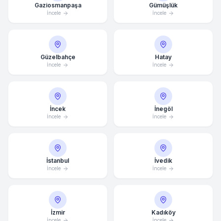
Gaziosmanpaşa
Gümüşlük
İncele
İncele
Güzelbahçe
Hatay
İncele
İncele
İncek
İnegöl
İncele
İncele
İstanbul
İvedik
İncele
İncele
İzmir
Kadıköy
İncele
İncele