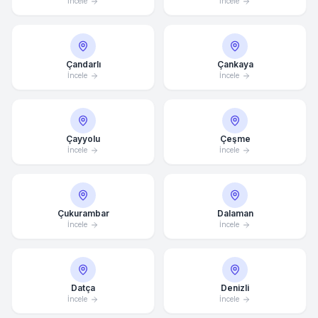
İncele
İncele
Çandarlı
Çankaya
İncele
İncele
Çayyolu
Çeşme
İncele
İncele
Çukurambar
Dalaman
İncele
İncele
Datça
Denizli
İncele
İncele