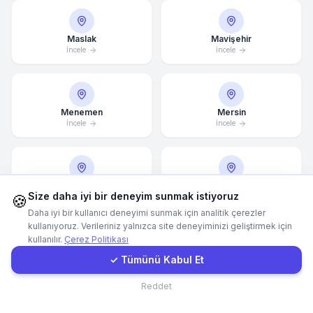
Hemen Arayın
Maslak
Mavişehir
İncele
İncele
WhatsApp
Menemen
Mersin
E-Mail
İncele
İncele
Instagram
Merter
Milas
Size daha iyi bir deneyim sunmak istiyoruz
🍪
İncele
İncele
İletişim Formu
Daha iyi bir kullanıcı deneyimi sunmak için analitik çerezler
kullanıyoruz. Verileriniz yalnızca site deneyiminizi geliştirmek için
kullanılır.
Çerez Politikası
Müşteri Girişi
Muğla
✓ Tümünü Kabul Et
Mustafa Kemal
İncele
İncele
İletişim
Reddet