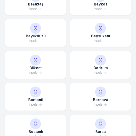
Beşiktaş
Beykoz
İncele
İncele
Beylikdüzü
Beysukent
İncele
İncele
Bilkent
Bodrum
İncele
İncele
Bomonti
Bornova
İncele
İncele
Bostanlı
Bursa