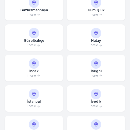
Gaziosmanpaşa
Gümüşlük
İncele
İncele
Güzelbahçe
Hatay
İncele
İncele
İncek
İnegöl
İncele
İncele
İstanbul
İvedik
İncele
İncele