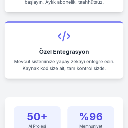
başlayın. Aylık abonelik, taahhütsüz.
Özel Entegrasyon
Mevcut sisteminize yapay zekayı entegre edin.
Kaynak kod size ait, tam kontrol sizde.
50
+
%
96
AI Projesi
Memnuniyet