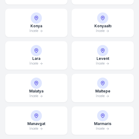
Konya
Konyaaltı
İncele
İncele
Lara
Levent
İncele
İncele
Malatya
Maltepe
İncele
İncele
Manavgat
Marmaris
İncele
İncele
Ortalama Yanıt Süresi: 15 Dakika