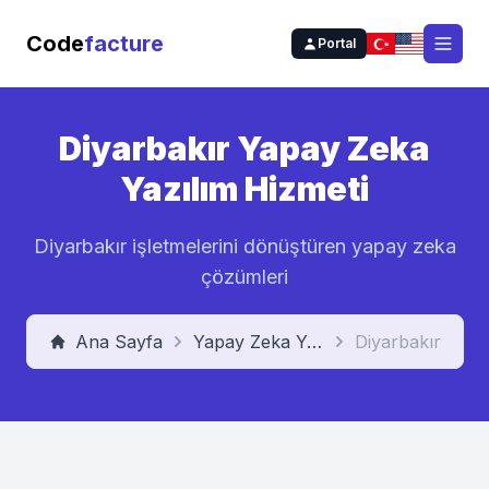
Code
facture
Portal
Open
Diyarbakır
Yapay Zeka
Yazılım Hizmeti
Diyarbakır
işletmelerini dönüştüren yapay zeka
çözümleri
Ana Sayfa
Yapay Zeka Yazılım Hizmeti
Diyarbakır