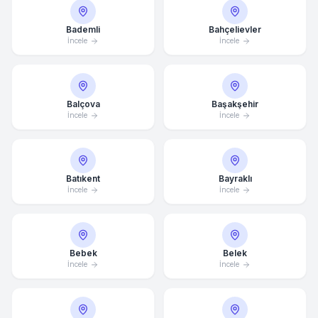
Bademli
Bahçelievler
İncele
İncele
Balçova
Başakşehir
İncele
İncele
Batıkent
Bayraklı
İncele
İncele
Bebek
Belek
İncele
İncele