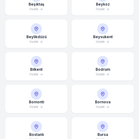
Beşiktaş
Beykoz
İncele
İncele
Beylikdüzü
Beysukent
İncele
İncele
Bilkent
Bodrum
İncele
İncele
Bomonti
Bornova
İncele
İncele
Bostanlı
Bursa