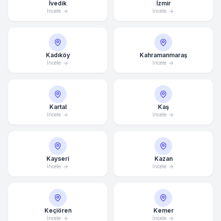
İvedik
İzmir
İncele
İncele
Kadıköy
Kahramanmaraş
İncele
İncele
Kartal
Kaş
İncele
İncele
Kayseri
Kazan
İncele
İncele
Keçiören
Kemer
İncele
İncele