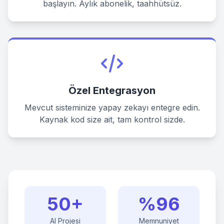
başlayın. Aylık abonelik, taahhütsüz.
Özel Entegrasyon
Mevcut sisteminize yapay zekayı entegre edin.
Kaynak kod size ait, tam kontrol sizde.
50
+
%
96
AI Projesi
Memnuniyet