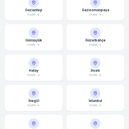
Gaziantep
Gaziosmanpaşa
İncele
İncele
Gümüşlük
Güzelbahçe
İncele
İncele
Hatay
İncek
İncele
İncele
İnegöl
İstanbul
İncele
İncele