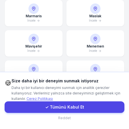
WhatsApp
Marmaris
Maslak
İncele
İncele
E-Mail
Mavişehir
Menemen
Instagram
İncele
İncele
İletişim Formu
Mersin
Merter
Size daha iyi bir deneyim sunmak istiyoruz
Müşteri Girişi
🍪
İncele
İncele
Daha iyi bir kullanıcı deneyimi sunmak için analitik çerezler
kullanıyoruz. Verileriniz yalnızca site deneyiminizi geliştirmek için
kullanılır.
Çerez Politikası
Hızlı Teklif
Milas
✓ Tümünü Kabul Et
Muğla
İncele
İncele
İletişim
Reddet