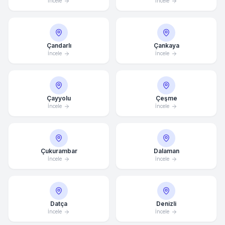
İncele
İncele
Çandarlı
Çankaya
İncele
İncele
Çayyolu
Çeşme
İncele
İncele
Çukurambar
Dalaman
İncele
İncele
Datça
Denizli
İncele
İncele