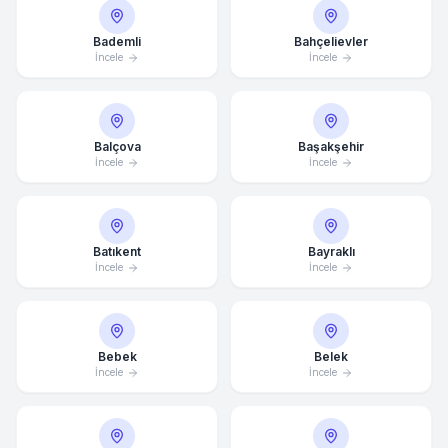
Bademli
Bahçelievler
İncele
İncele
Balçova
Başakşehir
İncele
İncele
Batıkent
Bayraklı
İncele
İncele
Bebek
Belek
İncele
İncele