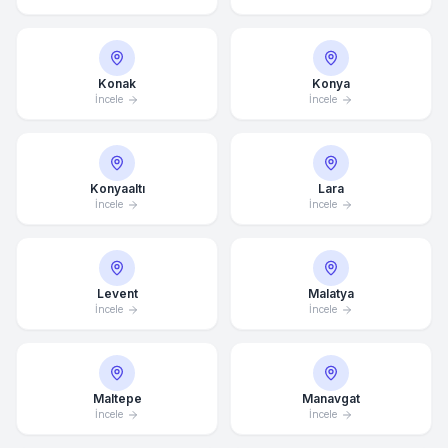
Konak
Konya
İncele
İncele
Konyaaltı
Lara
İncele
İncele
Levent
Malatya
İncele
İncele
Ortalama Yanıt Süresi: 15 Dakika
Maltepe
Manavgat
İncele
İncele
Hemen Arayın