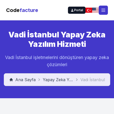
Code
facture
Portal
Open
Vadi İstanbul
Yapay Zeka
Yazılım Hizmeti
Vadi İstanbul
işletmelerini dönüştüren yapay zeka
çözümleri
Ana Sayfa
Yapay Zeka Yazılım Hizmeti
Vadi İstanbul