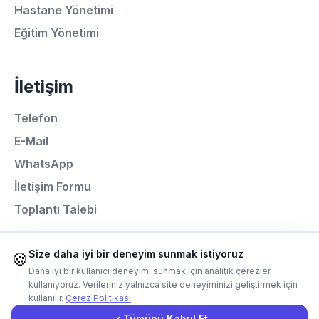
Hastane Yönetimi
Eğitim Yönetimi
Ortalama Yanıt Süresi: 15 Dakika
İletişim
Hemen Arayın
Telefon
WhatsApp
E-Mail
WhatsApp
E-Mail
İletişim Formu
Toplantı Talebi
Instagram
Size daha iyi bir deneyim sunmak istiyoruz
🍪
Programlama Dilleri
İletişim Formu
Daha iyi bir kullanıcı deneyimi sunmak için analitik çerezler
kullanıyoruz. Verileriniz yalnızca site deneyiminizi geliştirmek için
Next.js
kullanılır.
Çerez Politikası
Müşteri Girişi
Laravel
✓ Tümünü Kabul Et