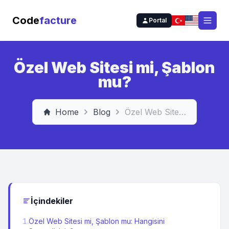
Code
facture
Portal
Open
Özel Web Sitesi mi, Şablon
mu?
Home
Blog
Özel Web Sitesi mi, Şablon mu?
İçindekiler
1
.
Özel Web Sitesi mi, Şablon mu: Hangisini