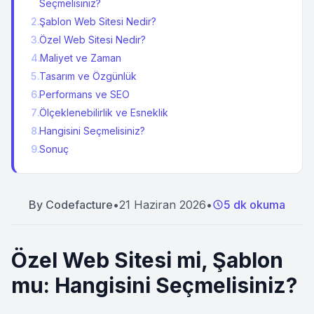
Seçmelisiniz?
2
.
Şablon Web Sitesi Nedir?
3
.
Özel Web Sitesi Nedir?
4
.
Maliyet ve Zaman
5
.
Tasarım ve Özgünlük
6
.
Performans ve SEO
7
.
Ölçeklenebilirlik ve Esneklik
8
.
Hangisini Seçmelisiniz?
9
.
Sonuç
By
Codefacture
•
21 Haziran 2026
•
5 dk okuma
Özel Web Sitesi mi, Şablon
mu: Hangisini Seçmelisiniz?