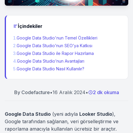
İçindekiler
1
.
Google Data Studio'nun Temel Özellikleri
2
.
Google Data Studio’nun SEO’ya Katkısı
3
.
Google Data Studio ile Rapor Hazırlama
4
.
Google Data Studio’nun Avantajları
5
.
Google Data Studio Nasıl Kullanılır?
By
Codefacture
•
16 Aralık 2024
•
2 dk okuma
Google Data Studio
(yeni adıyla
Looker Studio
),
Google tarafından sağlanan, veri görselleştirme ve
raporlama amacıyla kullanılan ücretsiz bir araçtır.