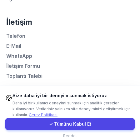
Hemen Arayın
İletişim
WhatsApp
Telefon
E-Mail
E-Mail
WhatsApp
Instagram
İletişim Formu
Toplantı Talebi
İletişim Formu
Size daha iyi bir deneyim sunmak istiyoruz
Müşteri Girişi
🍪
Programlama Dilleri
Daha iyi bir kullanıcı deneyimi sunmak için analitik çerezler
kullanıyoruz. Verileriniz yalnızca site deneyiminizi geliştirmek için
Next.js
kullanılır.
Çerez Politikası
Hızlı Teklif
Laravel
✓ Tümünü Kabul Et
React
İletişim
Reddet