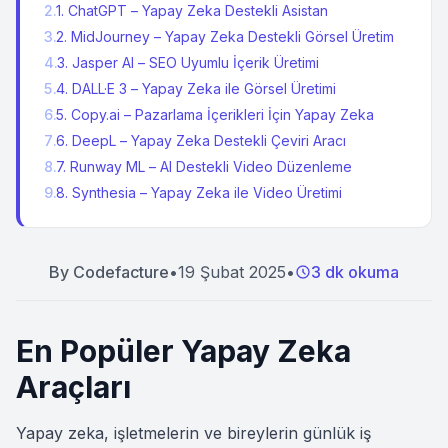
2
.
1. ChatGPT – Yapay Zeka Destekli Asistan
3
.
2. MidJourney – Yapay Zeka Destekli Görsel Üretim
4
.
3. Jasper AI – SEO Uyumlu İçerik Üretimi
5
.
4. DALL·E 3 – Yapay Zeka ile Görsel Üretimi
6
.
5. Copy.ai – Pazarlama İçerikleri İçin Yapay Zeka
7
.
6. DeepL – Yapay Zeka Destekli Çeviri Aracı
8
.
7. Runway ML – AI Destekli Video Düzenleme
9
.
8. Synthesia – Yapay Zeka ile Video Üretimi
By
Codefacture
•
19 Şubat 2025
•
3 dk okuma
En Popüler Yapay Zeka
Araçları
Yapay zeka, işletmelerin ve bireylerin günlük iş