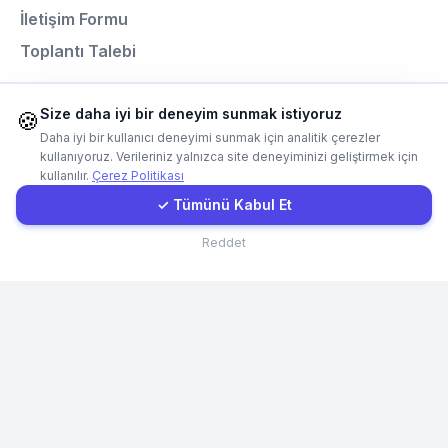
İletişim Formu
Toplantı Talebi
İletişim Formu
Size daha iyi bir deneyim sunmak istiyoruz
Müşteri Girişi
🍪
Programlama Dilleri
Daha iyi bir kullanıcı deneyimi sunmak için analitik çerezler
kullanıyoruz. Verileriniz yalnızca site deneyiminizi geliştirmek için
Next.js
kullanılır.
Çerez Politikası
Hızlı Teklif
Laravel
✓ Tümünü Kabul Et
React
İletişim
Reddet
Node.js
Python
© Codefacture 2024-2026 Tüm Hakları Saklıdır
Aydınlatma Metni
Çerez Politikası
Gizlilik Politikası