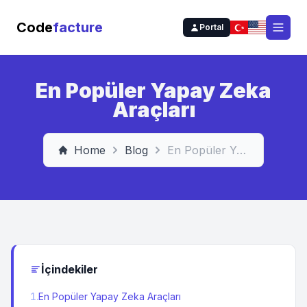
Code
facture
Portal
Open
En Popüler Yapay Zeka
Araçları
Home
Blog
En Popüler Yapay Zeka Araçları
İçindekiler
1
.
En Popüler Yapay Zeka Araçları