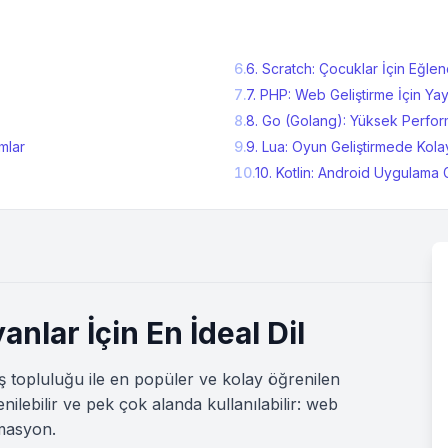
6
.
6. Scratch: Çocuklar İçin Eğlen
7
.
7. PHP: Web Geliştirme İçin Yayg
8
.
8. Go (Golang): Yüksek Performa
mlar
9
.
9. Lua: Oyun Geliştirmede Kolay
10
.
10. Kotlin: Android Uygulama Gel
anlar İçin En İdeal Dil
iş topluluğu ile en popüler ve kolay öğrenilen
enilebilir ve pek çok alanda kullanılabilir: web
omasyon.