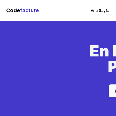
Code
facture
Ana Sayfa
En 
P