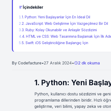
İçindekiler
1
.
1. Python: Yeni Başlayanlar İçin En İdeal Dil
2
.
2. JavaScript: Web Geliştirme İçin Vazgeçilmez Bir Dil
3
.
3. Ruby: Kolay Okunabilir ve Anlaşılır Sözdizimi
4
.
4. HTML ve CSS: Web Tasarımına Başlamak İçin İlk Adı
5
.
5. Swift: iOS Geliştiriciliğine Başlangıç İçin
By
Codefacture
•
27 Aralık 2024
•
2 dk okuma
1. Python: Yeni Başlay
Python, kullanıcı dostu sözdizimi ve gen
programlama dillerinden biridir. Hızlı öğr
geliştirme, veri bilimi, yapay zeka ve ot