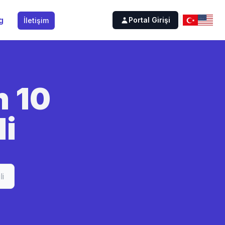
g
Portal Girişi
İletişim
n 10
i
i