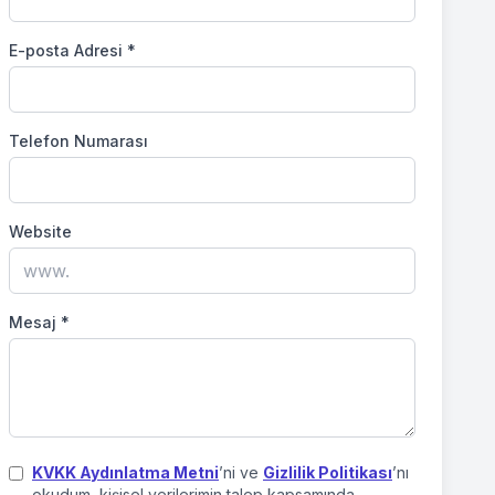
E-posta Adresi
*
Telefon Numarası
Website
Mesaj
*
KVKK Aydınlatma Metni
’ni ve
Gizlilik Politikası
’nı
okudum, kişisel verilerimin talep kapsamında