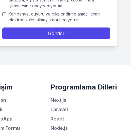
işlenmesine onay veriyorum.
Kampanya, duyuru ve bilgilendirme amaçlı ticari
elektronik ileti almayı kabul ediyorum.
Gönder
Ortalama Yanıt Süresi: 15 Dakika
Hemen Arayın
WhatsApp
tişim
Programlama Dilleri
E-Mail
fon
Next.js
Instagram
il
Laravel
tsApp
React
İletişim Formu
şim Formu
Node.js