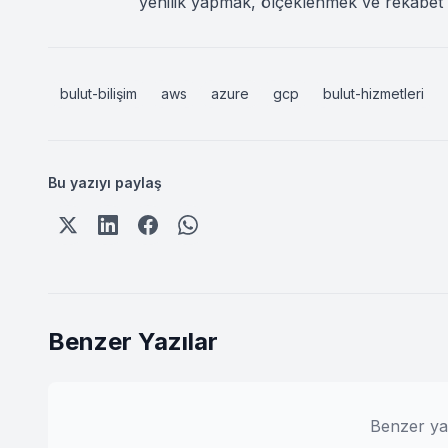
yenilik yapmak, ölçeklenmek ve rekabet 
bulut-bilişim
aws
azure
gcp
bulut-hizmetleri
Bu yazıyı paylaş
Benzer Yazılar
Benzer ya