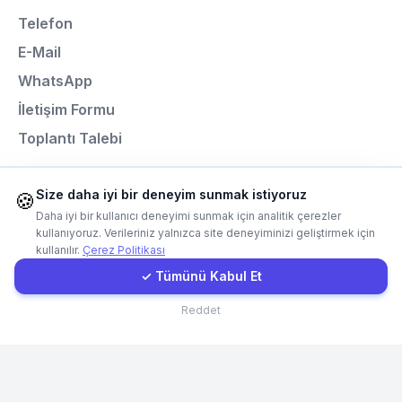
Telefon
E-Mail
E-Mail
WhatsApp
Instagram
İletişim Formu
Toplantı Talebi
İletişim Formu
Size daha iyi bir deneyim sunmak istiyoruz
Müşteri Girişi
🍪
Programlama Dilleri
Daha iyi bir kullanıcı deneyimi sunmak için analitik çerezler
kullanıyoruz. Verileriniz yalnızca site deneyiminizi geliştirmek için
Next.js
kullanılır.
Çerez Politikası
Hızlı Teklif
Laravel
✓ Tümünü Kabul Et
React
İletişim
Reddet
Node.js
Python