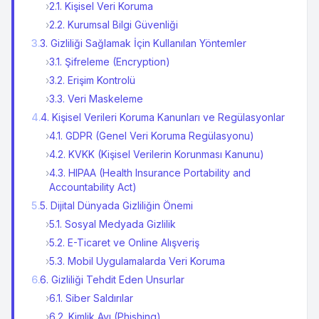
›
2.1. Kişisel Veri Koruma
›
2.2. Kurumsal Bilgi Güvenliği
3
.
3. Gizliliği Sağlamak İçin Kullanılan Yöntemler
›
3.1. Şifreleme (Encryption)
›
3.2. Erişim Kontrolü
›
3.3. Veri Maskeleme
4
.
4. Kişisel Verileri Koruma Kanunları ve Regülasyonlar
›
4.1. GDPR (Genel Veri Koruma Regülasyonu)
›
4.2. KVKK (Kişisel Verilerin Korunması Kanunu)
›
4.3. HIPAA (Health Insurance Portability and
Accountability Act)
5
.
5. Dijital Dünyada Gizliliğin Önemi
›
5.1. Sosyal Medyada Gizlilik
›
5.2. E-Ticaret ve Online Alışveriş
›
5.3. Mobil Uygulamalarda Veri Koruma
6
.
6. Gizliliği Tehdit Eden Unsurlar
›
6.1. Siber Saldırılar
›
6.2. Kimlik Avı (Phishing)