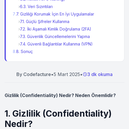
›
6.3. Veri Sızıntıları
7
.
7. Gizliliği Korumak İçin En İyi Uygulamalar
›
7.1. Güçlü Şifreler Kullanma
›
7.2. İki Aşamalı Kimlik Doğrulama (2FA)
›
7.3. Güvenlik Güncellemelerini Yapma
›
7.4. Güvenli Bağlantılar Kullanma (VPN)
8
.
8. Sonuç
By
Codefacture
•
5 Mart 2025
•
3 dk okuma
Gizlilik (Confidentiality) Nedir? Neden Önemlidir?
1. Gizlilik (Confidentiality)
Nedir?